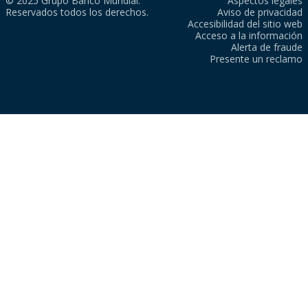
© 2025 Grupo Banco Mundial.
Aspectos legales
Reservados todos los derechos.
Aviso de privacidad
Accesibilidad del sitio web
Acceso a la información
Alerta de fraude
Presente un reclamo