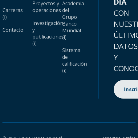
DÍA
Proyectos y
Academia
Carreras
operaciones
del
CON
(i)
Grupo
NUEST
Investigación
Banco
Contacto
y
Mundial
ÚLTIM
publicaciones
(i)
(i)
DATOS
Sistema
Y
de
calificación
CONOC
(i)
Inscr