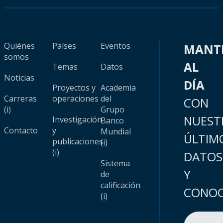
Quiénes
Países
Eventos
MANT
somos
AL
Temas
Datos
Noticias
DÍA
Proyectos y
Academia
Carreras
operaciones
del
CON
(i)
Grupo
NUEST
Investigación
Banco
Contacto
y
Mundial
ÚLTIM
publicaciones
(i)
(i)
DATOS
Sistema
Y
de
calificación
CONOC
(i)