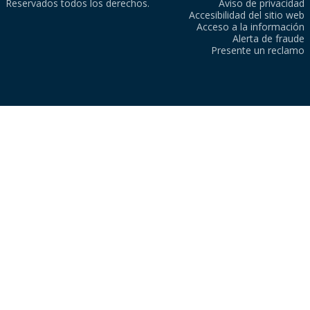
Reservados todos los derechos.
Aviso de privacidad
Accesibilidad del sitio web
Acceso a la información
Alerta de fraude
Presente un reclamo