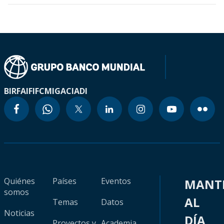
BIRF
AIF
IFC
MIGA
CIADI
Quiénes
Países
Eventos
MANT
somos
AL
Temas
Datos
Noticias
DÍA
Proyectos y
Academia