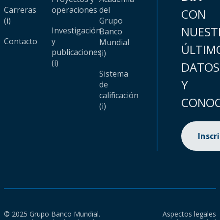
Carreras
operaciones
del
CON
(i)
Grupo
NUEST
Investigación
Banco
Contacto
y
Mundial
ÚLTIM
publicaciones
(i)
(i)
DATOS
Sistema
Y
de
calificación
CONOC
(i)
Inscr
© 2025 Grupo Banco Mundial.
Aspectos legales