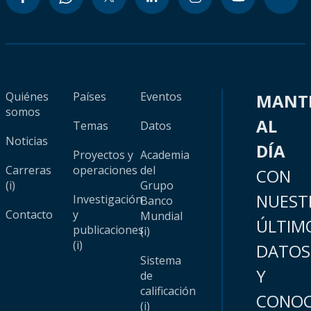
Quiénes
Países
Eventos
MANT
somos
AL
Temas
Datos
Noticias
DÍA
Proyectos y
Academia
Carreras
operaciones
del
CON
(i)
Grupo
NUEST
Investigación
Banco
Contacto
y
Mundial
ÚLTIM
publicaciones
(i)
(i)
DATOS
Sistema
Y
de
calificación
CONOC
(i)