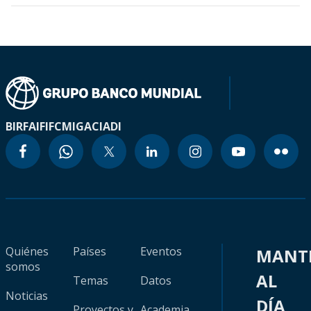
BIRF
AIF
IFC
MIGA
CIADI
Quiénes
Países
Eventos
MANT
somos
AL
Temas
Datos
Noticias
DÍA
Proyectos y
Academia