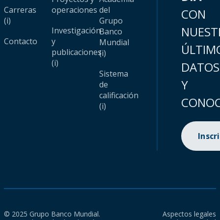
Carreras
operaciones
del
CON
(i)
Grupo
NUEST
Investigación
Banco
Contacto
y
Mundial
ÚLTIM
publicaciones
(i)
(i)
DATOS
Sistema
Y
de
calificación
CONOC
(i)
Inscr
© 2025 Grupo Banco Mundial.
Aspectos legales