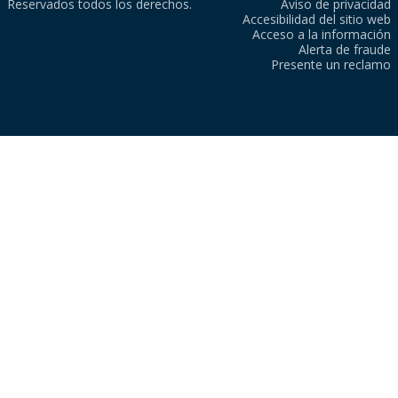
Reservados todos los derechos.
Aviso de privacidad
Accesibilidad del sitio web
Acceso a la información
Alerta de fraude
Presente un reclamo