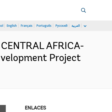
ñol
English
Français
Português
Русский
العربية
D CENTRAL AFRICA-
velopment Project
ENLACES