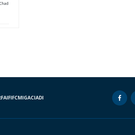
 Chad
RF
AIF
IFC
MIGA
CIADI