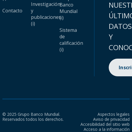
NUEST
Investigación
Banco
Contacto
y
Mundial
ÚLTIM
publicaciones
(i)
(i)
DATOS
Sistema
Y
de
calificación
CONOC
(i)
Inscr
© 2025 Grupo Banco Mundial.
Aspectos legales
Reservados todos los derechos.
Aviso de privacidad
Accesibilidad del sitio web
Acceso a la información