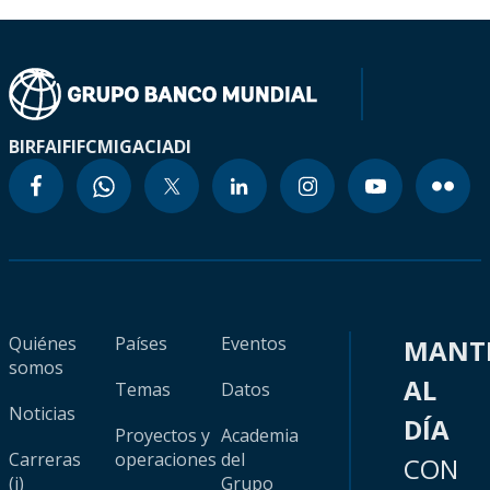
BIRF
AIF
IFC
MIGA
CIADI
Quiénes
Países
Eventos
MANT
somos
AL
Temas
Datos
Noticias
DÍA
Proyectos y
Academia
Carreras
operaciones
del
CON
(i)
Grupo