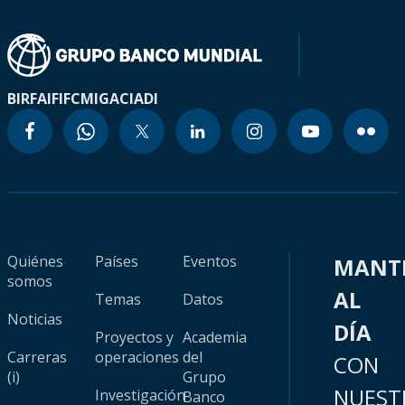
BIRF
AIF
IFC
MIGA
CIADI
Quiénes
Países
Eventos
MANT
somos
AL
Temas
Datos
Noticias
DÍA
Proyectos y
Academia
Carreras
operaciones
del
CON
(i)
Grupo
NUEST
Investigación
Banco