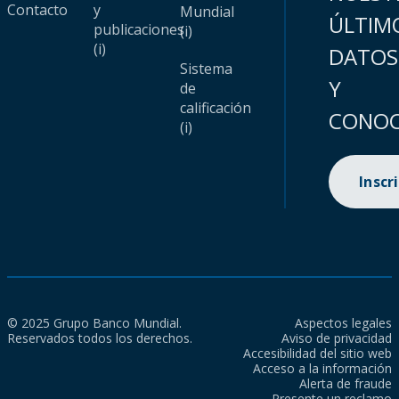
Contacto
y
Mundial
ÚLTIM
publicaciones
(i)
(i)
DATOS
Sistema
Y
de
calificación
CONOC
(i)
Inscr
© 2025 Grupo Banco Mundial.
Aspectos legales
Reservados todos los derechos.
Aviso de privacidad
Accesibilidad del sitio web
Acceso a la información
Alerta de fraude
Presente un reclamo