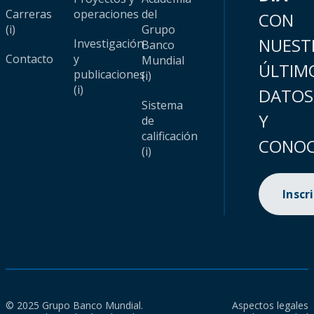
Carreras
operaciones
del
CON
(i)
Grupo
NUEST
Investigación
Banco
Contacto
y
Mundial
ÚLTIM
publicaciones
(i)
(i)
DATOS
Sistema
Y
de
calificación
CONOC
(i)
Inscr
© 2025 Grupo Banco Mundial.
Aspectos legales