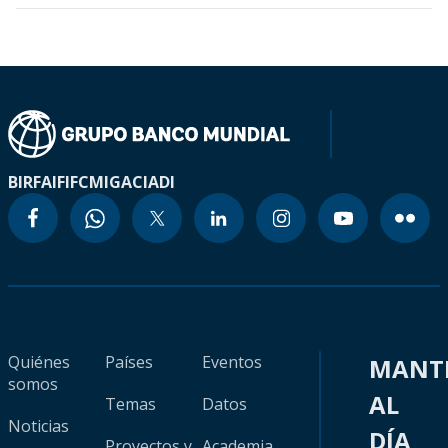
BIRF
AIF
IFC
MIGA
CIADI
Quiénes
Países
Eventos
MANT
somos
AL
Temas
Datos
Noticias
DÍA
Proyectos y
Academia