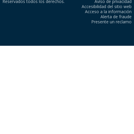
Reservados todos los derechos.
Aviso de privacidad
Accesibilidad del sitio web
Acceso a la información
Alerta de fraude
Presente un reclamo