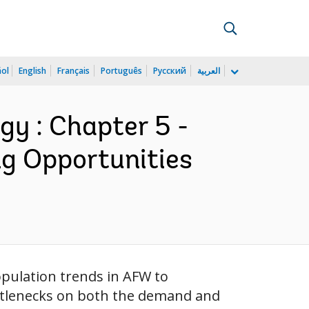
ñol
English
Français
Português
Русский
العربية
gy : Chapter 5 -
ng Opportunities
opulation trends in AFW to
ottlenecks on both the demand and