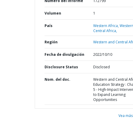
Número del informe
172799
Volumen
1
País
Western Africa,
Wester
Central Africa,
Región
Western and Central Afr
Fecha de divulgación
2022/10/10
Disclosure Status
Disclosed
Nom. del doc.
Western and Central Af
Education Strategy : Ch
5 - High-Impact Interve
to Expand Learning
Opportunities
Vea más