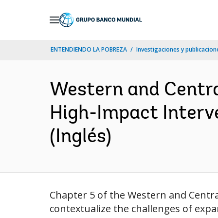
Skip
to
Main
ENTENDIENDO LA POBREZA
Investigaciones y publicacione
Navigation
Western and Central
High-Impact Interv
(Inglés)
Chapter 5 of the Western and Centra
contextualize the challenges of exp