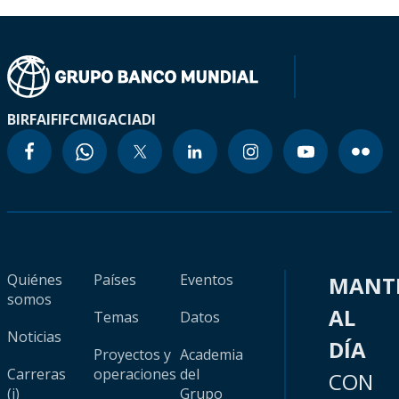
BIRF
AIF
IFC
MIGA
CIADI
Quiénes
Países
Eventos
MANT
somos
AL
Temas
Datos
Noticias
DÍA
Proyectos y
Academia
Carreras
operaciones
del
CON
(i)
Grupo