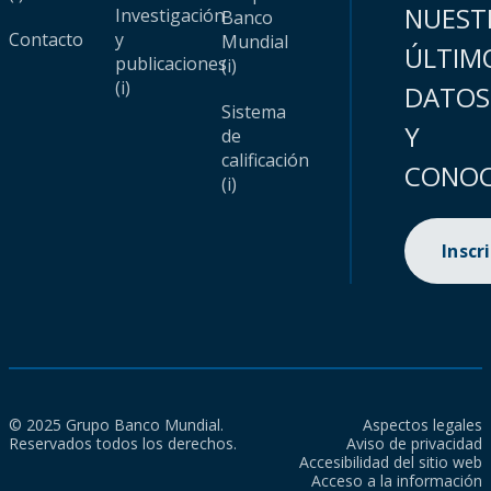
NUEST
Investigación
Banco
Contacto
y
Mundial
ÚLTIM
publicaciones
(i)
(i)
DATOS
Sistema
Y
de
calificación
CONOC
(i)
Inscr
© 2025 Grupo Banco Mundial.
Aspectos legales
Reservados todos los derechos.
Aviso de privacidad
Accesibilidad del sitio web
Acceso a la información