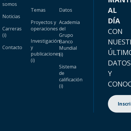
somos
AL
Temas
Datos
Noticias
DÍA
Proyectos y
Academia
Carreras
operaciones
del
CON
(i)
Grupo
NUEST
Investigación
Banco
Contacto
y
Mundial
ÚLTIM
publicaciones
(i)
(i)
DATOS
Sistema
Y
de
calificación
CONOC
(i)
Inscr