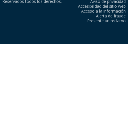
Reservados todos los derechos.
Aviso de privacidad
Accesibilidad del sitio web
Acceso a la información
Alerta de fraude
Presente un reclamo