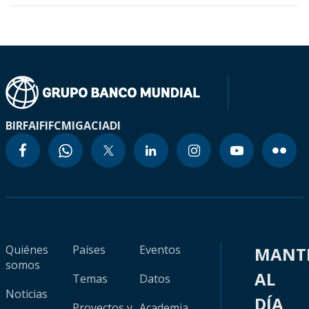
BIRF
AIF
IFC
MIGA
CIADI
Quiénes
Países
Eventos
MANT
somos
AL
Temas
Datos
Noticias
DÍA
Proyectos y
Academia