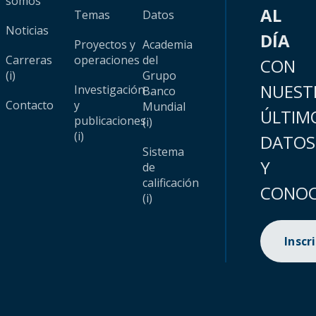
somos
AL
Temas
Datos
Noticias
DÍA
Proyectos y
Academia
Carreras
operaciones
del
CON
(i)
Grupo
NUEST
Investigación
Banco
Contacto
y
Mundial
ÚLTIM
publicaciones
(i)
(i)
DATOS
Sistema
Y
de
calificación
CONOC
(i)
Inscr