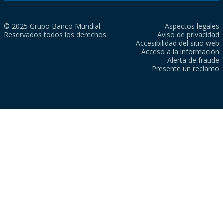
© 2025 Grupo Banco Mundial.
Aspectos legales
Reservados todos los derechos.
Aviso de privacidad
Accesibilidad del sitio web
Acceso a la información
Alerta de fraude
Presente un reclamo