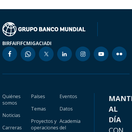
BIRF
AIF
IFC
MIGA
CIADI
Quiénes
Países
Eventos
MANT
somos
AL
Temas
Datos
Noticias
DÍA
Proyectos y
Academia
Carreras
operaciones
del
CON