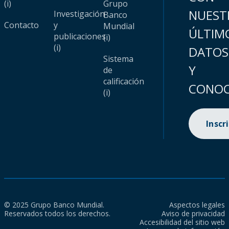
(i)
Grupo
NUEST
Investigación
Banco
Contacto
y
Mundial
ÚLTIM
publicaciones
(i)
(i)
DATOS
Sistema
Y
de
calificación
CONOC
(i)
Inscr
© 2025 Grupo Banco Mundial.
Aspectos legales
Reservados todos los derechos.
Aviso de privacidad
Accesibilidad del sitio web