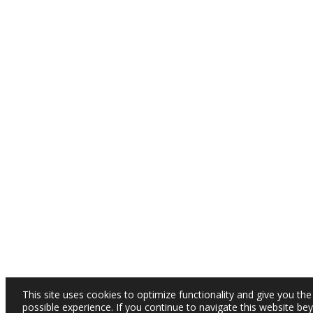
This site uses cookies to optimize functionality and give you the
possible experience. If you continue to navigate this website be