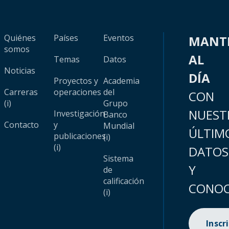
Quiénes
Países
Eventos
MANT
somos
AL
Temas
Datos
Noticias
DÍA
Proyectos y
Academia
Carreras
operaciones
del
CON
(i)
Grupo
NUEST
Investigación
Banco
Contacto
y
Mundial
ÚLTIM
publicaciones
(i)
(i)
DATOS
Sistema
Y
de
calificación
CONOC
(i)
Inscr