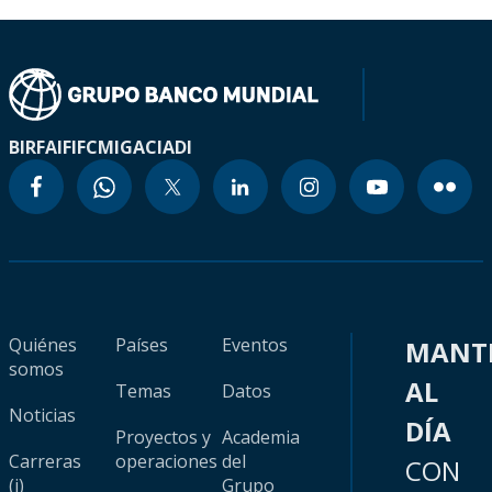
BIRF
AIF
IFC
MIGA
CIADI
Quiénes
Países
Eventos
MANT
somos
AL
Temas
Datos
Noticias
DÍA
Proyectos y
Academia
Carreras
operaciones
del
CON
(i)
Grupo