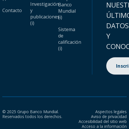
NUEST
Investigación
Banco
Contacto
y
Mundial
ÚLTIM
publicaciones
(i)
(i)
DATOS
Sistema
Y
de
calificación
CONOC
(i)
Inscr
© 2025 Grupo Banco Mundial.
Aspectos legales
Reservados todos los derechos.
Aviso de privacidad
Accesibilidad del sitio web
Acceso a la información