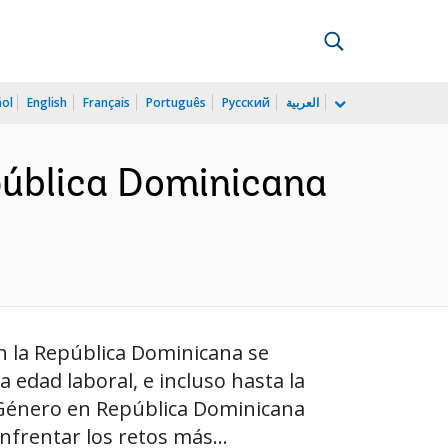
ñol
English
Français
Português
Русский
العربية
pública Dominicana
en la República Dominicana se
 edad laboral, e incluso hasta la
de Género en República Dominicana
frentar los retos más...