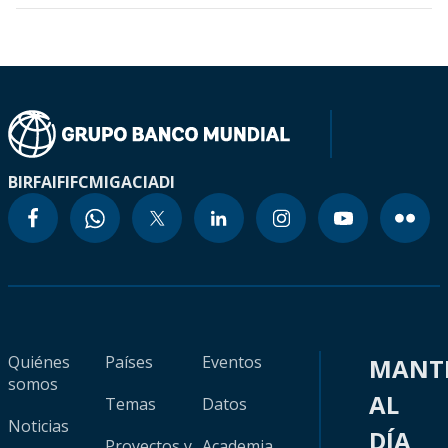
BIRF
AIF
IFC
MIGA
CIADI
Quiénes
Países
Eventos
MANT
somos
AL
Temas
Datos
Noticias
DÍA
Proyectos y
Academia