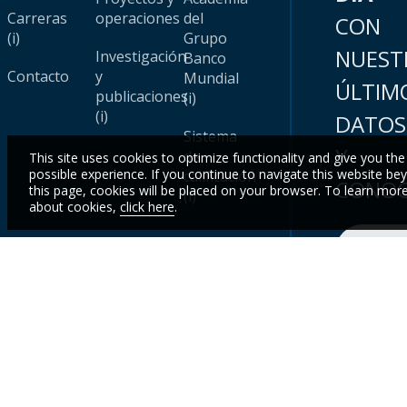
Carreras
operaciones
del
CON
(i)
Grupo
NUEST
Investigación
Banco
Contacto
y
Mundial
ÚLTIM
publicaciones
(i)
(i)
DATOS
Sistema
Y
de
This site uses cookies to optimize functionality and give you the
possible experience. If you continue to navigate this website be
calificación
CONOC
this page, cookies will be placed on your browser. To learn mor
(i)
about cookies,
click here
.
Inscr
© 2025 Grupo Banco Mundial.
Aspectos legales