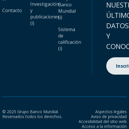
NUEST
Investigación
Banco
Contacto
y
Mundial
ÚLTIM
publicaciones
(i)
(i)
DATOS
Sistema
Y
de
calificación
CONOC
(i)
Inscr
© 2025 Grupo Banco Mundial.
Aspectos legales
Reservados todos los derechos.
Aviso de privacidad
Accesibilidad del sitio web
Acceso a la información