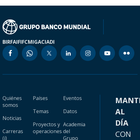
BIRF
AIF
IFC
MIGA
CIADI
Quiénes
Países
Eventos
MANT
somos
AL
Temas
Datos
Noticias
DÍA
Proyectos y
Academia
Carreras
operaciones
del
CON
(i)
Grupo