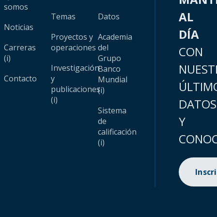
somos
AL
Temas
Datos
Noticias
DÍA
Proyectos y
Academia
Carreras
operaciones
del
CON
(i)
Grupo
NUEST
Investigación
Banco
Contacto
y
Mundial
ÚLTIM
publicaciones
(i)
(i)
DATOS
Sistema
Y
de
calificación
CONOC
(i)
Inscr