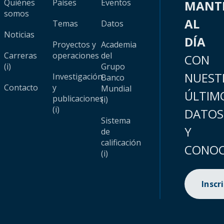
Quiénes
Países
Eventos
MANT
somos
AL
Temas
Datos
Noticias
DÍA
Proyectos y
Academia
Carreras
operaciones
del
CON
(i)
Grupo
NUEST
Investigación
Banco
Contacto
y
Mundial
ÚLTIM
publicaciones
(i)
(i)
DATOS
Sistema
Y
de
calificación
CONOC
(i)
Inscr