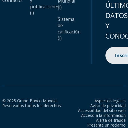
Contacto
y
Mundial
ÚLTIM
publicaciones
(i)
(i)
DATOS
Sistema
Y
de
calificación
CONOC
(i)
Inscr
© 2025 Grupo Banco Mundial.
Aspectos legales
Reservados todos los derechos.
Aviso de privacidad
Accesibilidad del sitio web
Acceso a la información
Alerta de fraude
Presente un reclamo