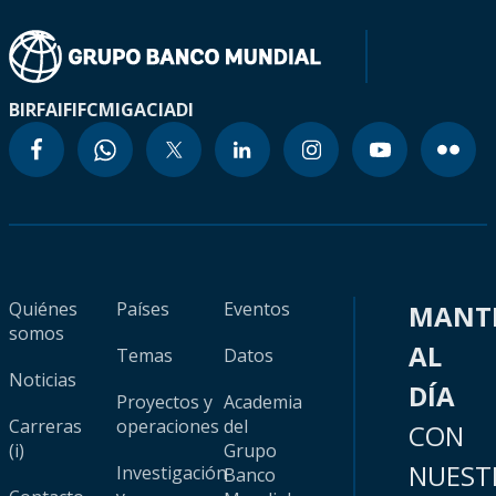
BIRF
AIF
IFC
MIGA
CIADI
Quiénes
Países
Eventos
MANT
somos
AL
Temas
Datos
Noticias
DÍA
Proyectos y
Academia
Carreras
operaciones
del
CON
(i)
Grupo
NUEST
Investigación
Banco