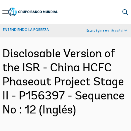
Skip
to
Main
ENTENDIENDO LA POBREZA
Esta página en:
Español
Navigation
Disclosable Version of
the ISR - China HCFC
Phaseout Project Stage
II - P156397 - Sequence
No : 12 (Inglés)