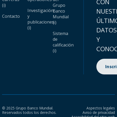
CON
(i)
Grupo
NUEST
Investigación
Banco
Contacto
y
Mundial
ÚLTIM
publicaciones
(i)
(i)
DATOS
Sistema
Y
de
calificación
CONOC
(i)
Inscr
© 2025 Grupo Banco Mundial.
Aspectos legales
Reservados todos los derechos.
Aviso de privacidad
Accesibilidad del sitio web