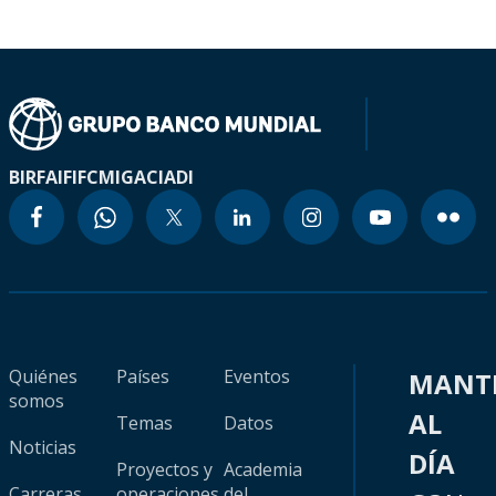
BIRF
AIF
IFC
MIGA
CIADI
Quiénes
Países
Eventos
MANT
somos
AL
Temas
Datos
Noticias
DÍA
Proyectos y
Academia
Carreras
operaciones
del