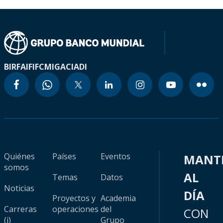
BIRF
AIF
IFC
MIGA
CIADI
Quiénes
Países
Eventos
MANT
somos
AL
Temas
Datos
Noticias
DÍA
Proyectos y
Academia
Carreras
operaciones
del
CON
(i)
Grupo