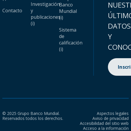
NUEST
Investigación
Banco
Contacto
y
Mundial
ÚLTIM
publicaciones
(i)
(i)
DATOS
Sistema
Y
de
calificación
CONOC
(i)
Inscr
© 2025 Grupo Banco Mundial.
Aspectos legales
Reservados todos los derechos.
Aviso de privacidad
Accesibilidad del sitio web
Acceso a la información