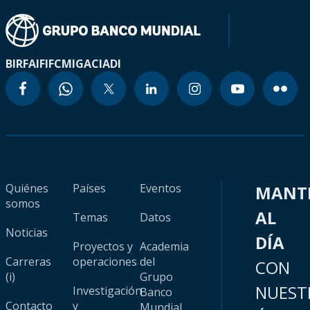
BIRF
AIF
IFC
MIGA
CIADI
Quiénes
Países
Eventos
MANT
somos
AL
Temas
Datos
Noticias
DÍA
Proyectos y
Academia
Carreras
operaciones
del
CON
(i)
Grupo
NUEST
Investigación
Banco
Contacto
y
Mundial