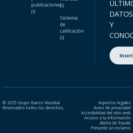
ÚLTIM
publicaciones
(i)
(i)
DATOS
Sistema
Y
de
calificación
CONOC
(i)
Inscr
© 2025 Grupo Banco Mundial.
Aspectos legales
Reservados todos los derechos.
Aviso de privacidad
Accesibilidad del sitio web
Acceso a la información
Alerta de fraude
Presente un reclamo