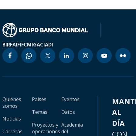
BIRF
AIF
IFC
MIGA
CIADI
Quiénes
Países
Eventos
MANT
somos
AL
Temas
Datos
Noticias
DÍA
Proyectos y
Academia
Carreras
operaciones
del
CON