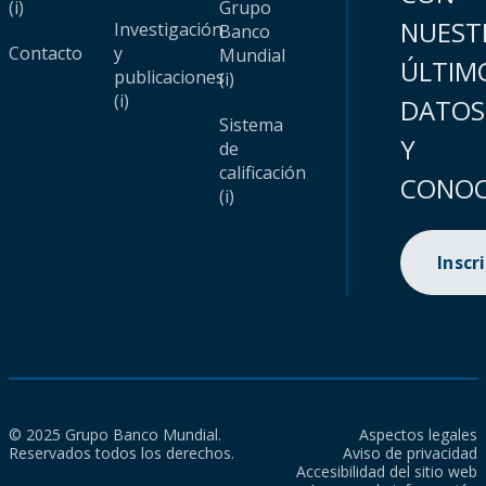
(i)
Grupo
NUEST
Investigación
Banco
Contacto
y
Mundial
ÚLTIM
publicaciones
(i)
(i)
DATOS
Sistema
Y
de
calificación
CONOC
(i)
Inscr
© 2025 Grupo Banco Mundial.
Aspectos legales
Reservados todos los derechos.
Aviso de privacidad
Accesibilidad del sitio web