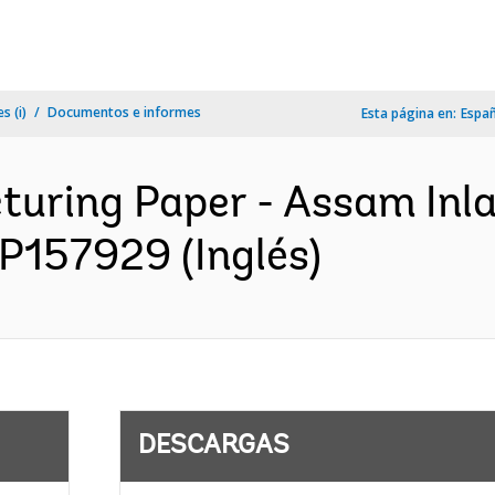
s (i)
Documentos e informes
Esta página en:
Espa
cturing Paper - Assam Inl
 P157929 (Inglés)
DESCARGAS