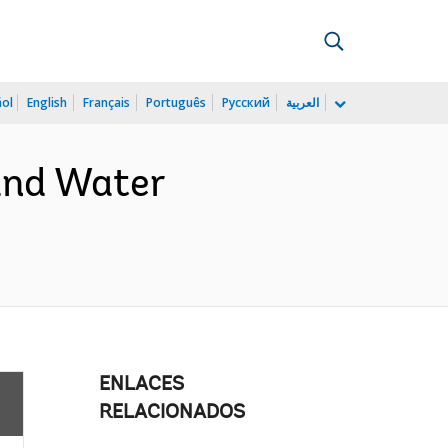
ñol
English
Français
Português
Русский
العربية
and Water
ENLACES
RELACIONADOS