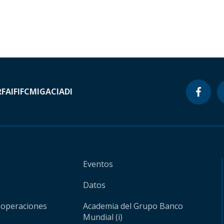
RF
AIF
IFC
MIGA
CIADI
Eventos
Datos
 operaciones
Academia del Grupo Banco
Mundial (i)