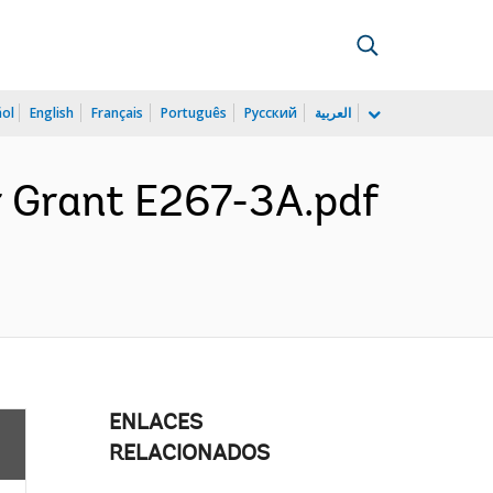
ñol
English
Français
Português
Русский
العربية
r Grant E267-3A.pdf
ENLACES
RELACIONADOS