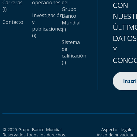
Carreras
operaciones
del
CON
(i)
Grupo
NUEST
Investigación
Banco
Contacto
y
Mundial
ÚLTIM
publicaciones
(i)
(i)
DATOS
Sistema
Y
de
calificación
CONOC
(i)
Inscr
© 2025 Grupo Banco Mundial.
Aspectos legales
Reservados todos los derechos.
Aviso de privacidad