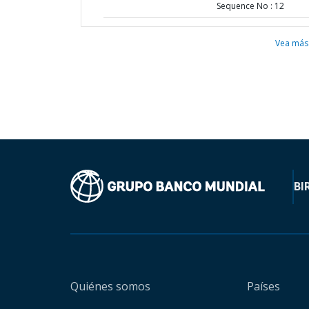
Sequence No : 12
Vea más
BI
Quiénes somos
Países