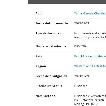
Autor
Yama, Gervais Chamber
Fecha del documento
2023/12/21
Tipo de documento
Informe sobre el estad
ejecución y los resulta
Número del informe
ISR55799
País
República Centroafrica
Región
Western and Central Afr
Fecha de divulgación
2023/12/21
Disclosure Status
Disclosed
Nom. del doc.
Disclosable Version of 
ISR - Data for Decision
Making - P160717 -