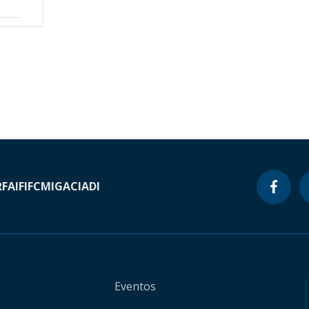
RF
AIF
IFC
MIGA
CIADI
Eventos