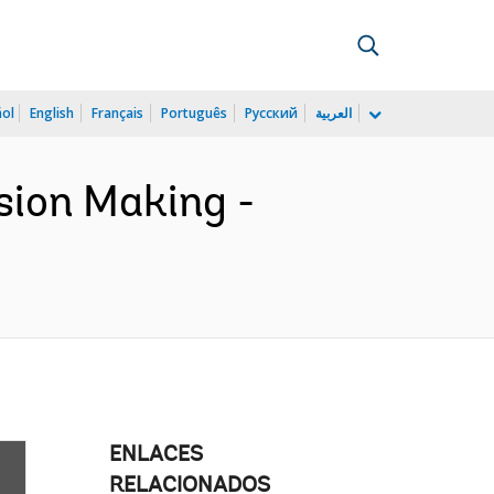
ñol
English
Français
Português
Русский
العربية
ision Making -
ENLACES
RELACIONADOS