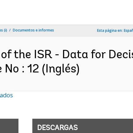
s (i)
Documentos e informes
Esta página en:
Espa
 of the ISR - Data for Dec
No : 12 (Inglés)
nados
DESCARGAS