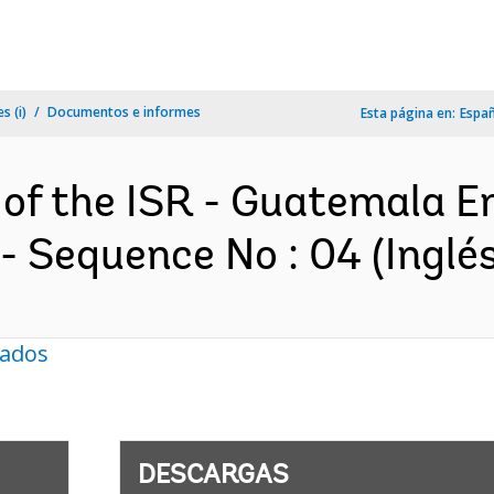
s (i)
Documentos e informes
Esta página en:
Espa
 of the ISR - Guatemala 
 Sequence No : 04 (Inglés
nados
DESCARGAS