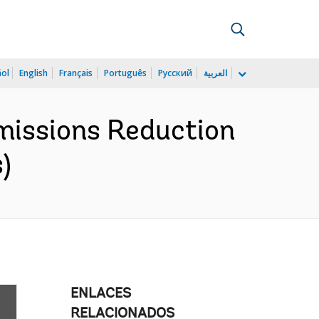
ñol
English
Français
Português
Русский
العربية
Emissions Reduction
)
ENLACES
RELACIONADOS