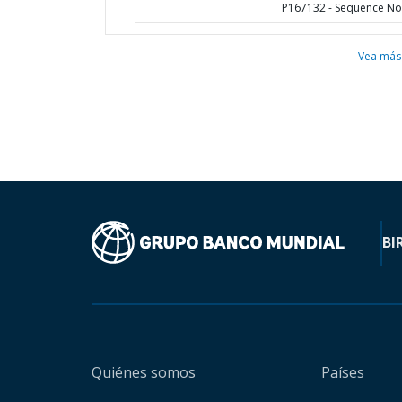
P167132 - Sequence No 
Vea más
BI
Quiénes somos
Países