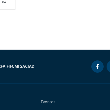
: 04
RF
AIF
IFC
MIGA
CIADI
Eventos