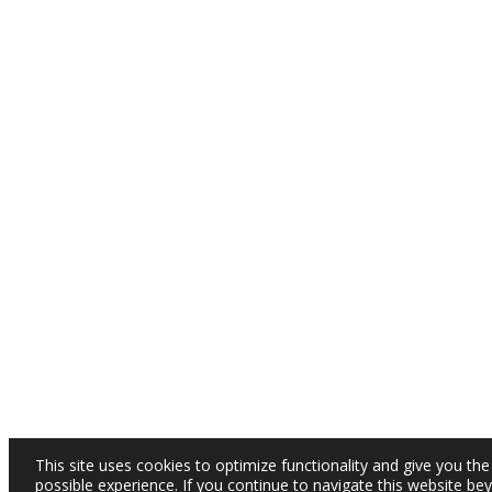
This site uses cookies to optimize functionality and give you the
possible experience. If you continue to navigate this website be