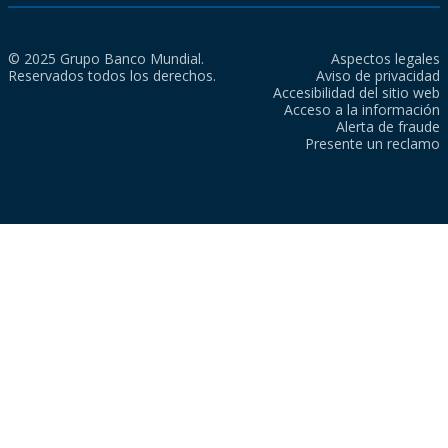
© 2025 Grupo Banco Mundial.
Aspectos legales
Reservados todos los derechos.
Aviso de privacidad
Accesibilidad del sitio web
Acceso a la información
Alerta de fraude
Presente un reclamo