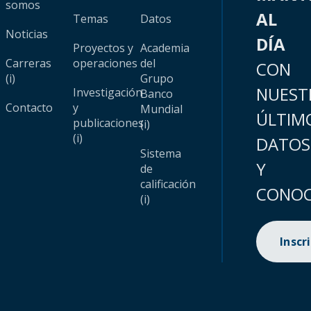
somos
AL
Temas
Datos
Noticias
DÍA
Proyectos y
Academia
Carreras
operaciones
del
CON
(i)
Grupo
NUEST
Investigación
Banco
Contacto
y
Mundial
ÚLTIM
publicaciones
(i)
(i)
DATOS
Sistema
Y
de
calificación
CONOC
(i)
Inscr