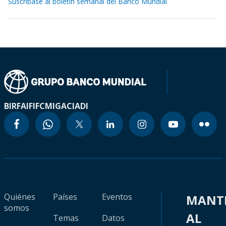
Suscríbase al boletín semanal del Banco Mundial
BIRF
AIF
IFC
MIGA
CIADI
Quiénes
Países
Eventos
MANT
somos
AL
Temas
Datos