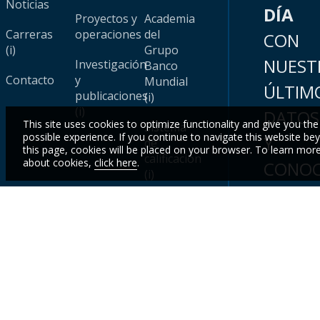
Noticias
DÍA
Proyectos y
Academia
Carreras
operaciones
del
CON
(i)
Grupo
NUEST
Investigación
Banco
Contacto
y
Mundial
ÚLTIM
publicaciones
(i)
(i)
DATOS
This site uses cookies to optimize functionality and give you the
Sistema
possible experience. If you continue to navigate this website be
Y
de
this page, cookies will be placed on your browser. To learn mor
calificación
about cookies,
click here
.
CONOC
(i)
Inscr