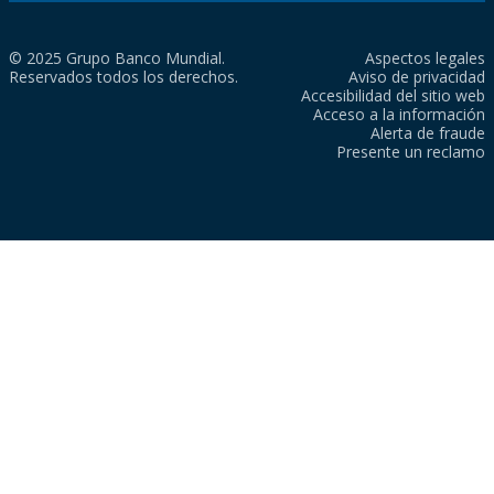
© 2025 Grupo Banco Mundial.
Aspectos legales
Reservados todos los derechos.
Aviso de privacidad
Accesibilidad del sitio web
Acceso a la información
Alerta de fraude
Presente un reclamo