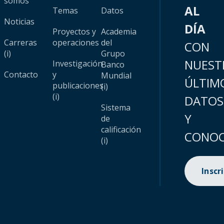
somos
AL
Temas
Datos
Noticias
DÍA
Proyectos y
Academia
Carreras
operaciones
del
CON
(i)
Grupo
NUEST
Investigación
Banco
Contacto
y
Mundial
ÚLTIM
publicaciones
(i)
(i)
DATOS
Sistema
Y
de
calificación
CONOC
(i)
Inscr