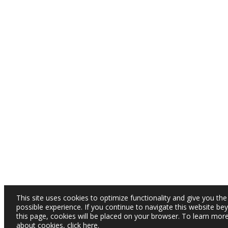
This site uses cookies to optimize functionality and give you the
possible experience. If you continue to navigate this website be
this page, cookies will be placed on your browser. To learn mor
about cookies,
click here
.