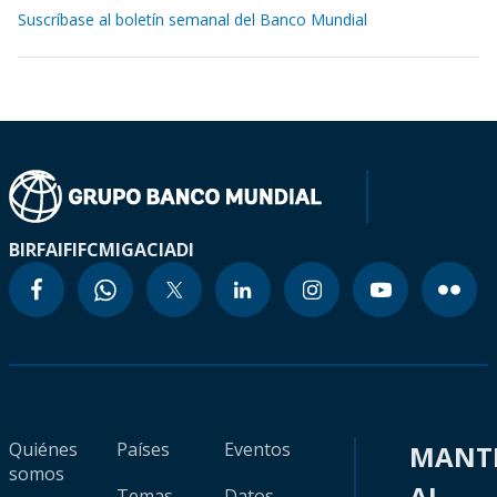
Suscríbase al boletín semanal del Banco Mundial
BIRF
AIF
IFC
MIGA
CIADI
Quiénes
Países
Eventos
MANT
somos
AL
Temas
Datos