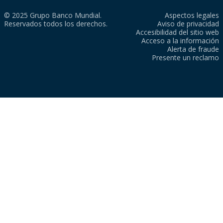
© 2025 Grupo Banco Mundial.
Aspectos legales
Reservados todos los derechos.
Aviso de privacidad
Accesibilidad del sitio web
Acceso a la información
Alerta de fraude
Presente un reclamo