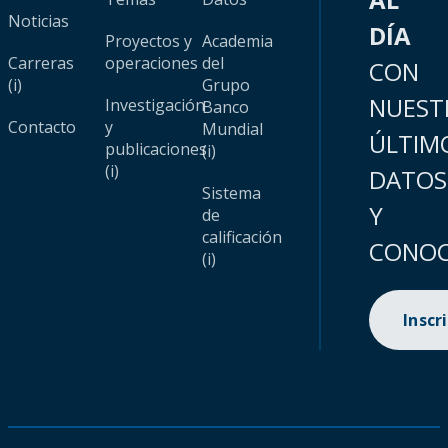
Noticias
DÍA
Proyectos y
Academia
Carreras
operaciones
del
CON
(i)
Grupo
NUEST
Investigación
Banco
Contacto
y
Mundial
ÚLTIM
publicaciones
(i)
(i)
DATOS
Sistema
Y
de
calificación
CONOC
(i)
Inscr