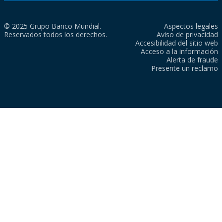
© 2025 Grupo Banco Mundial.
Aspectos legales
Reservados todos los derechos.
Aviso de privacidad
Accesibilidad del sitio web
Acceso a la información
Alerta de fraude
Presente un reclamo