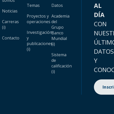
somos
AL
Temas
Datos
Noticias
DÍA
Proyectos y
Academia
Carreras
operaciones
del
CON
(i)
Grupo
NUEST
Investigación
Banco
Contacto
y
Mundial
ÚLTIM
publicaciones
(i)
(i)
DATOS
Sistema
Y
de
calificación
CONOC
(i)
Inscr