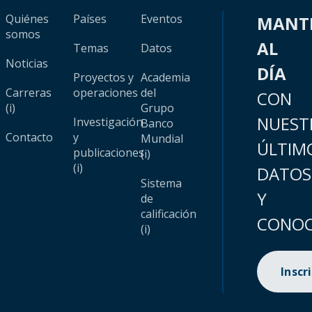
Quiénes
Países
Eventos
MANT
somos
AL
Temas
Datos
Noticias
DÍA
Proyectos y
Academia
Carreras
operaciones
del
CON
(i)
Grupo
NUEST
Investigación
Banco
Contacto
y
Mundial
ÚLTIM
publicaciones
(i)
(i)
DATOS
Sistema
Y
de
calificación
CONOC
(i)
Inscr