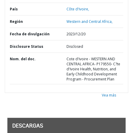
País
Côte d'Ivoire,
Región
Western and Central Africa,
Fecha de divulgación
2023/12/20
Disclosure Status
Disclosed
Nom. del doc.
Cote d'Ivoire - WESTERN AND
CENTRAL AFRICA- P179550- C?te
d'Ivoire Health, Nutrition, and
Early Childhood Development
Program - Procurement Plan
Vea más
DESCARGAS