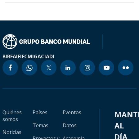
BIRF
AIF
IFC
MIGA
CIADI
Quiénes
Países
Eventos
MANT
somos
AL
Temas
Datos
Noticias
DÍA
Proyectos y
Academia