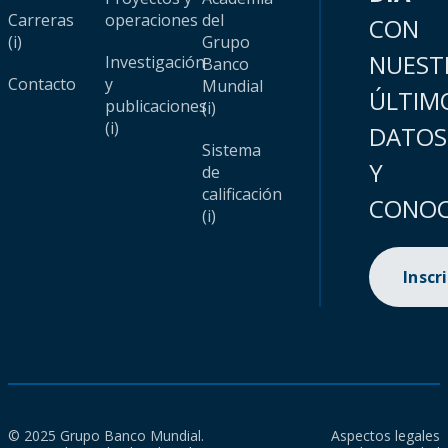
Carreras
operaciones
del
CON
(i)
Grupo
NUEST
Investigación
Banco
Contacto
y
Mundial
ÚLTIM
publicaciones
(i)
(i)
DATOS
Sistema
Y
de
calificación
CONOC
(i)
Inscr
© 2025 Grupo Banco Mundial.
Aspectos legales