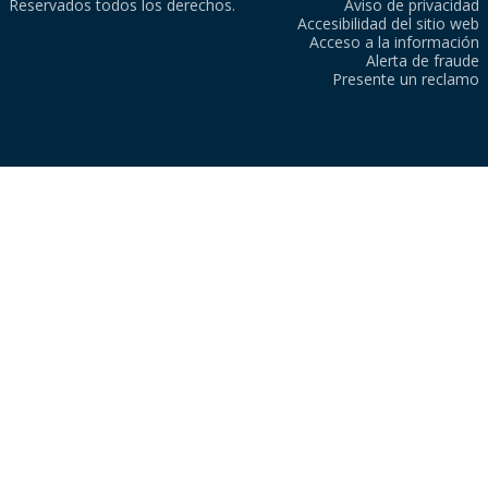
Reservados todos los derechos.
Aviso de privacidad
Accesibilidad del sitio web
Acceso a la información
Alerta de fraude
Presente un reclamo