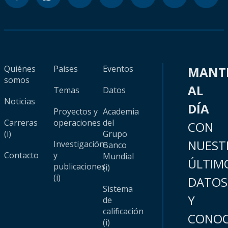
Quiénes
Países
Eventos
MANT
somos
AL
Temas
Datos
Noticias
DÍA
Proyectos y
Academia
Carreras
operaciones
del
CON
(i)
Grupo
NUEST
Investigación
Banco
Contacto
y
Mundial
ÚLTIM
publicaciones
(i)
(i)
DATOS
Sistema
Y
de
calificación
CONOC
(i)