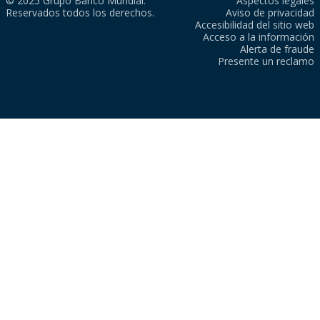
© 2025 Grupo Banco Mundial.
Aspectos legales
Reservados todos los derechos.
Aviso de privacidad
Accesibilidad del sitio web
Acceso a la información
Alerta de fraude
Presente un reclamo