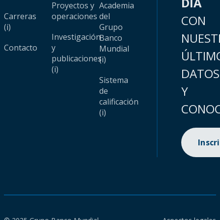
DÍA
Proyectos y
Academia
Carreras
operaciones
del
CON
(i)
Grupo
NUEST
Investigación
Banco
Contacto
y
Mundial
ÚLTIM
publicaciones
(i)
(i)
DATOS
Sistema
Y
de
calificación
CONOC
(i)
Inscr