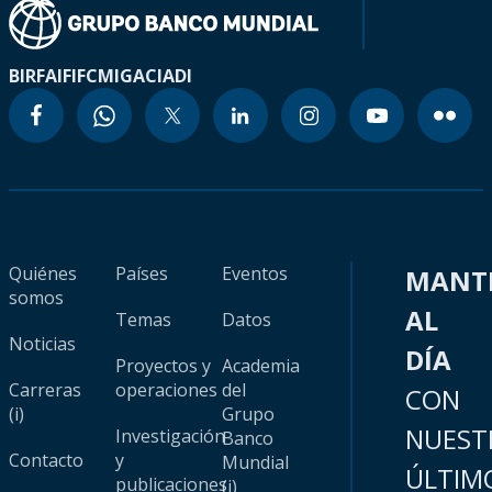
BIRF
AIF
IFC
MIGA
CIADI
Quiénes
Países
Eventos
MANT
somos
AL
Temas
Datos
Noticias
DÍA
Proyectos y
Academia
Carreras
operaciones
del
CON
(i)
Grupo
NUEST
Investigación
Banco
Contacto
y
Mundial
ÚLTIM
publicaciones
(i)