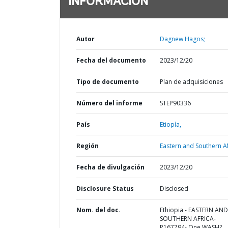
INFORMACIÓN
Autor
Dagnew Hagos;
Fecha del documento
2023/12/20
Tipo de documento
Plan de adquisiciones
Número del informe
STEP90336
País
Etiopía,
Región
Eastern and Southern Af
Fecha de divulgación
2023/12/20
Disclosure Status
Disclosed
Nom. del doc.
Ethiopia - EASTERN AND
SOUTHERN AFRICA-
P167794- One WASH?