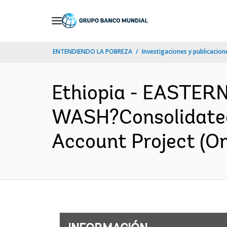
Skip
to
Main
ENTENDIENDO LA POBREZA
Investigaciones y publicacione
Navigation
Ethiopia - EASTE
WASH?Consolidated 
Account Project (O