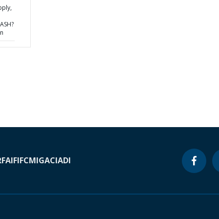
ply,
WASH?
an
RF
AIF
IFC
MIGA
CIADI