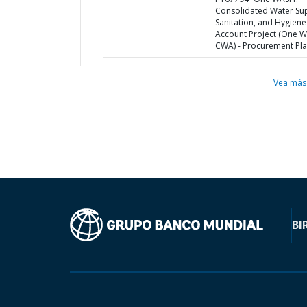
Consolidated Water Sup
Sanitation, and Hygiene
Account Project (One 
CWA) - Procurement Pl
Vea más
BI