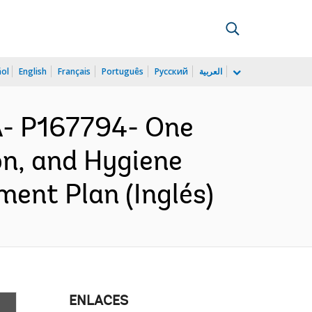
ñol
English
Français
Português
Русский
العربية
- P167794- One
n, and Hygiene
ent Plan (Inglés)
ENLACES