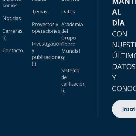
MANT
somos
AL
Temas
Datos
Noticias
DÍA
Proyectos y
Academia
Carreras
operaciones
del
CON
(i)
Grupo
NUEST
Investigación
Banco
Contacto
y
Mundial
ÚLTIM
publicaciones
(i)
(i)
DATOS
Sistema
Y
de
calificación
CONOC
(i)
Inscr