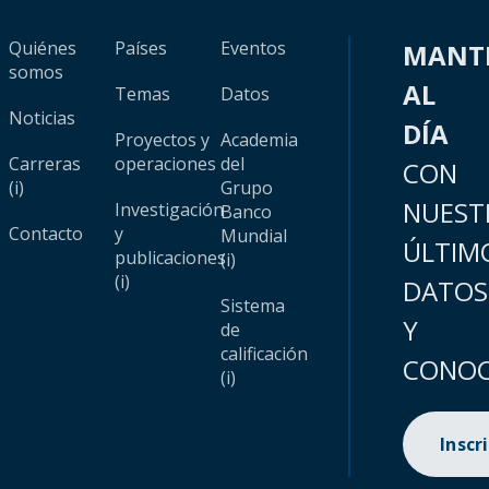
Quiénes
Países
Eventos
MANT
somos
AL
Temas
Datos
Noticias
DÍA
Proyectos y
Academia
Carreras
operaciones
del
CON
(i)
Grupo
NUEST
Investigación
Banco
Contacto
y
Mundial
ÚLTIM
publicaciones
(i)
(i)
DATOS
Sistema
Y
de
calificación
CONOC
(i)
Inscr