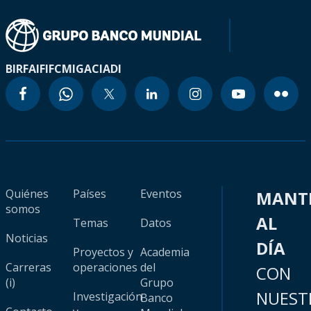
BIRF
AIF
IFC
MIGA
CIADI
Quiénes
Países
Eventos
MANT
somos
AL
Temas
Datos
Noticias
DÍA
Proyectos y
Academia
Carreras
operaciones
del
CON
(i)
Grupo
NUEST
Investigación
Banco