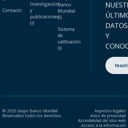
NUEST
Investigación
Banco
Contacto
y
Mundial
ÚLTIM
publicaciones
(i)
(i)
DATOS
Sistema
Y
de
calificación
CONOC
(i)
Inscr
© 2025 Grupo Banco Mundial.
Aspectos legales
Reservados todos los derechos.
Aviso de privacidad
Accesibilidad del sitio web
Acceso a la información