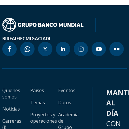
BIRF
AIF
IFC
MIGA
CIADI
Quiénes
Países
Eventos
MANT
somos
AL
Temas
Datos
Noticias
DÍA
Proyectos y
Academia
Carreras
operaciones
del
CON
(i)
Grupo