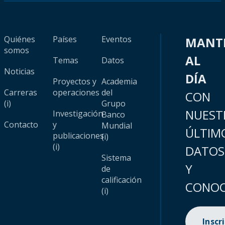
Quiénes
Países
Eventos
MANT
somos
AL
Temas
Datos
Noticias
DÍA
Proyectos y
Academia
Carreras
operaciones
del
CON
(i)
Grupo
NUEST
Investigación
Banco
Contacto
y
Mundial
ÚLTIM
publicaciones
(i)
(i)
DATOS
Sistema
Y
de
calificación
CONOC
(i)
Inscr