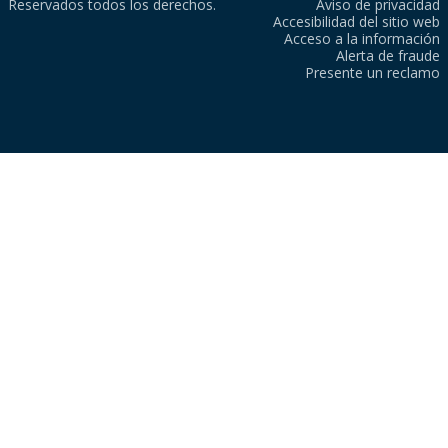
Reservados todos los derechos.
Aviso de privacidad
Accesibilidad del sitio web
Acceso a la información
Alerta de fraude
Presente un reclamo