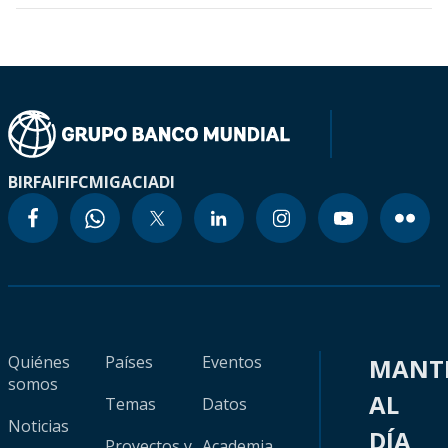
BIRF
AIF
IFC
MIGA
CIADI
Quiénes
Países
Eventos
MANT
somos
AL
Temas
Datos
Noticias
DÍA
Proyectos y
Academia