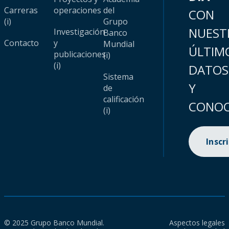
Carreras
operaciones
del
CON
(i)
Grupo
NUEST
Investigación
Banco
Contacto
y
Mundial
ÚLTIM
publicaciones
(i)
(i)
DATOS
Sistema
Y
de
calificación
CONOC
(i)
Inscr
© 2025 Grupo Banco Mundial.
Aspectos legales