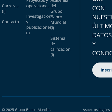
Proyectos y
Academia
Carreras
operaciones
del
CON
(i)
Grupo
NUEST
Investigación
Banco
Contacto
y
Mundial
ÚLTIM
publicaciones
(i)
(i)
DATOS
Sistema
Y
de
calificación
CONOC
(i)
Inscr
© 2025 Grupo Banco Mundial.
Aspectos legales