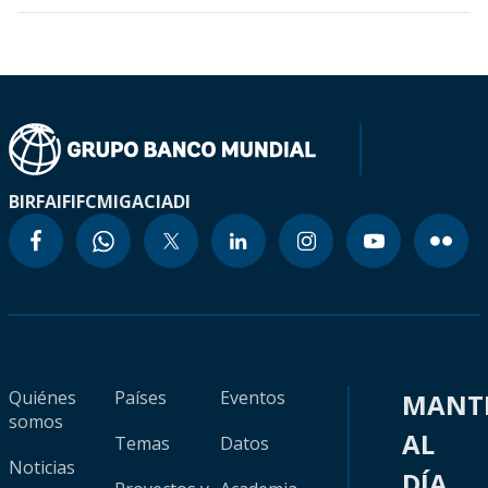
BIRF
AIF
IFC
MIGA
CIADI
Quiénes
Países
Eventos
MANT
somos
AL
Temas
Datos
Noticias
DÍA