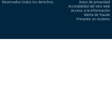
Reservados todos los derechos.
Aviso de privacidad
Accesibilidad del sitio web
Acceso a la información
Alerta de fraude
Presente un reclamo